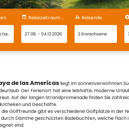
fen
Reisezeitraum & Dauer
Reisende
27.08.
-
04.12.2026
2 Erwachsene
aya de las Americas
liegt im sonnenverwöhnten Süde
eurlaub. Der Ferienort hat eine lebhafte, moderne Urlaubs
reut. Auf der langen Strandpromenade finden Sie zahlreic
skotheken und Geschäfte.
 die Golffreunde gibt es verschiedene Golfplätze in der N
e durch Dämme geschützten Badebuchten, welche flach ins
ignet sind.