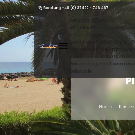
Beratung
+49 (0) 37422 - 746 467
Pauschalreisen
Last Minute Angebote
Reise
Urlaub & Reisen
Kombireisen
Hotel
Hotels - 
Parken
Reiseruecktrittvers
Kreuzfahrten
Reiseanfrage
Hochseekreuz
Reiseziele
P
Home
Reisezi