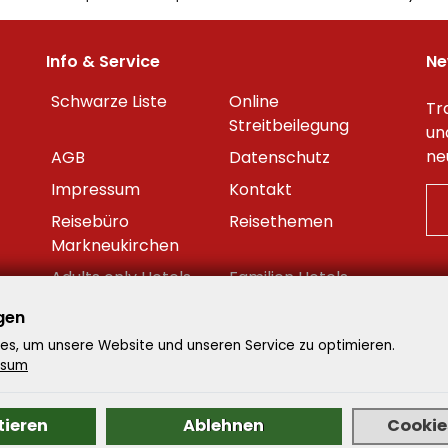
Info & Service
Ne
Schwarze Liste
Online
Tr
Streitbeilegung
un
ne
AGB
Datenschutz
Impressum
Kontakt
Reisebüro
Reisethemen
Markneukirchen
Adults only Hotels
Familien Hotels
Beste Reisezeit
Reisekalender
gen
Datenschutzeinstellungen
s, um unsere Website und unseren Service zu optimieren.
ssum
tieren
Ablehnen
Cookies