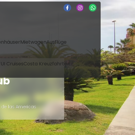
enhäuser
Mietwagen
Ausflüge
UI Cruises
Costa Kreuzfahrten
ub
 de las Americas