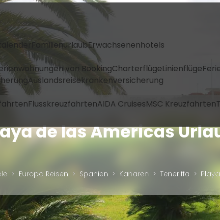
kalender
Familienurlaub
Erwachsenenhotels
Ferienwohnungen von Booking
Charterflüge
Linienflüge
Feri
icherung
Auslandsreisekrankenversicherung
fahrten
Flusskreuzfahrten
AIDA Cruises
MSC Kreuzfahrten
T
laya de las Americas Urla
ele
Europa Reisen
Spanien
Kanaren
Teneriffa
Playa