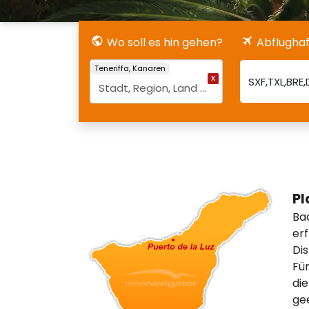
Wo soll es hin gehen?
Abflugha
Teneriffa, Kanaren
Pl
Bad
erf
Di
Für
di
gee