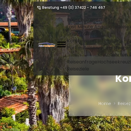
Beratung
+49 (0) 37422 - 746 467
Pauschalreisen
Last Minute Angebote
Reise
Urlaub & Reisen
Kombireisen
Hotel
Hotels - 
Parken
Reiseruecktrittvers
Kreuzfahrten
Reiseanfrage
Hochseekreuz
Reiseziele
Ko
Home
Reisez