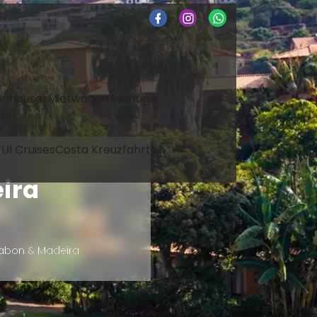
enhäuser
Mietwagen
Ausflüge
UI Cruises
Costa Kreuzfahrten
ira
sabon & Madeira