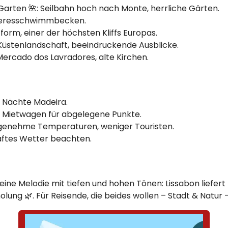
Garten 🌺: Seilbahn hoch nach Monte, herrliche Gärten.
e Meeresschwimmbecken.
orm, einer der höchsten Kliffs Europas.
 Küstenlandschaft, beeindruckende Ausblicke.
Mercado dos Lavradores, alte Kirchen.
‑7 Nächte Madeira.
ra Mietwagen für abgelegene Punkte.
 angenehme Temperaturen, weniger Touristen.
aftes Wetter beachten.
eine Melodie mit tiefen und hohen Tönen: Lissabon liefert 
ng 🌿. Für Reisende, die beides wollen – Stadt & Natur – 