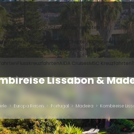
kalender
Familienurlaub
Erwachsenenhotels
Ferienwohnungen von Booking
Charterflüge
Linienflüge
Feri
icherung
Auslandsreisekrankenversicherung
fahrten
Flusskreuzfahrten
AIDA Cruises
MSC Kreuzfahrten
T
mbireise Lissabon & Made
iele
Europa Reisen
Portugal
Madeira
Kombireise Lis