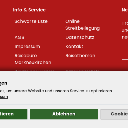
Info & Service
Ne
Schwarze Liste
Online
Tr
Streitbeilegung
un
ne
AGB
Datenschutz
Impressum
Kontakt
Reisebüro
Reisethemen
Markneukirchen
Adults only Hotels
Familien Hotels
Beste Reisezeit
Reisekalender
gen
Datenschutzeinstellungen
s, um unsere Website und unseren Service zu optimieren.
ssum
tieren
Ablehnen
Cookies
enavigator - Alle Rechte vorbehalten. -
Reiseportal
by AT