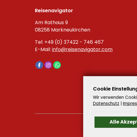
Reisenavigator
Am Rathaus 9
08258 Markneukirchen
Tel: +49 (0) 37422 - 746 467
E-Mail:
info@reisenavigator.com
Cookie Einstellun
Wir verwenden Cookie
Datenschutz
|
Impre
Alle Akzep
©
2026
- Reis