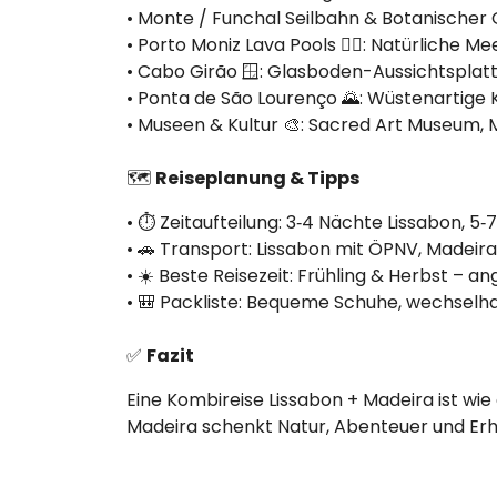
• Monte / Funchal Seilbahn & Botanischer 
• Porto Moniz Lava Pools 🏊‍♂️: Natürlich
• Cabo Girão 🪟: Glasboden-Aussichtsplattf
• Ponta de São Lourenço 🌄: Wüstenartige
• Museen & Kultur 🎨: Sacred Art Museum, 
🗺️
Reiseplanung & Tipps
• ⏱️ Zeitaufteilung: 3‑4 Nächte Lissabon, 5
• 🚗 Transport: Lissabon mit ÖPNV, Madei
• ☀️ Beste Reisezeit: Frühling & Herbst –
• 🎒 Packliste: Bequeme Schuhe, wechselh
✅
Fazit
Eine Kombireise Lissabon + Madeira ist wie 
Madeira schenkt Natur, Abenteuer und Erholu