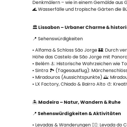
Denkmälern – wie in einem Gemälde aus Gold
🌊 Wasserfälle und tropische Gärten die 
🏛️
Lissabon – Urbaner Charme & histori
📍 Sehenswürdigkeiten
• Alfama & Schloss São Jorge 🏰: Durch v
Höhe das Castelo de São Jorge mit Panora
• Belém ⚓: Historische Wahrzeichen wie To
• Sintra 🏞️ (Tagesausflug): Märchenschlös
• Miradouros (Aussichtspunkte) 🌅: Mirad
• LX Factory, Chiado & Bairro Alto 🎨: Krea
🏝️
Madeira – Natur, Wandern & Ruhe
📍
Sehenswürdigkeiten & Aktivitäten
• Levadas & Wanderungen 🚶‍♂️: Levada do 