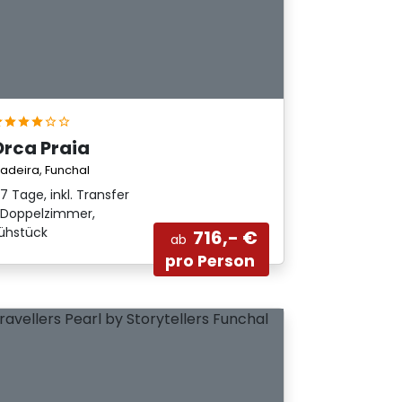
Orca Praia
adeira, Funchal
7 Tage, inkl. Transfer
Doppelzimmer,
rühstück
716,- €
ab
pro Person