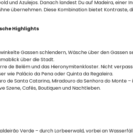
 und Azulejos. Danach landest Du auf Madeira, einer Inse
Bühne übernehmen. Diese Kombination bietet Kontraste, d
sche Highlights
erwinkelte Gassen schlendern, Wäsche über den Gassen 
mablick über die Stadt.
rre de Belém und das Hieronymitenkloster. Nicht verpass
ser wie Palácio da Pena oder Quinta da Regaleira.
ouro de Santa Catarina, Miradouro da Senhora do Monte –
tive Szene, Cafés, Boutiquen und Nachtleben.
Caldeirão Verde – durch Lorbeerwald, vorbei an Wasserfäl