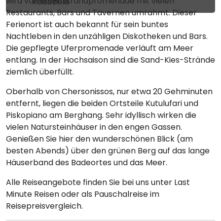
wird von einer Strandpromenade mit vielen
Reiseziele
Restaurants, Bars und Tavernen umrahmt. Dieser
Ferienort ist auch bekannt für sein buntes
Nachtleben in den unzähligen Diskotheken und Bars.
Die gepflegte Uferpromenade verläuft am Meer
entlang. In der Hochsaison sind die Sand-Kies-Strände
ziemlich überfüllt.
Oberhalb von Chersonissos, nur etwa 20 Gehminuten
entfernt, liegen die beiden Ortsteile Kutulufari und
Piskopiano am Berghang. Sehr idyllisch wirken die
vielen Natursteinhäuser in den engen Gassen.
Genießen Sie hier den wunderschönen Blick (am
besten Abends) über den grünen Berg auf das lange
Häuserband des Badeortes und das Meer.
Alle Reiseangebote finden Sie bei uns unter Last
Minute Reisen oder als Pauschalreise im
Reisepreisvergleich.