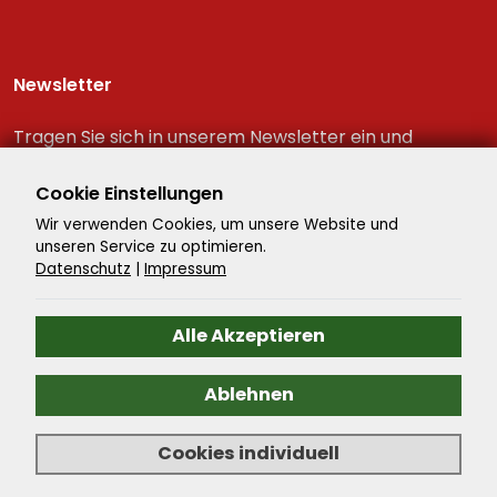
Newsletter
Tragen Sie sich in unserem Newsletter ein und
erhalten Sie immer als erster die neuesten
Reiseschnäppchen!
Cookie Einstellungen
Wir verwenden Cookies, um unsere Website und
unseren Service zu optimieren.
Datenschutz
|
Impressum
Alle Akzeptieren
Ablehnen
©
2026
- Reisenavigator - Alle Rechte vorbehalten. -
Cookies individuell
Reiseportal
by ATeO-CMS.Travel