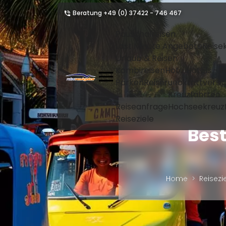
Beratung
+49 (0) 37422 - 746 467
Pauschalreisen
Last Minute Angebote
Reise
Urlaub & Reisen
Kombireisen
Hotel
Hotels - 
Parken
Reiseruecktrittvers
Kreuzfahrten
Reiseanfrage
Hochseekreuz
Reiseziele
Best
Home
Reisezi