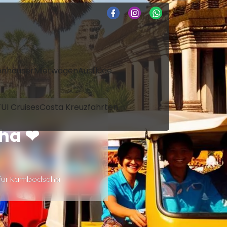
enhäuser
Mietwagen
Ausflüge
UI Cruises
Costa Kreuzfahrten
cha ❤
t für Kambodscha