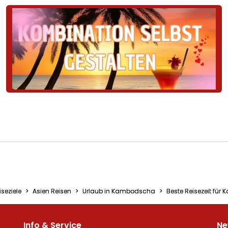
iseziele
Asien Reisen
Urlaub in Kambodscha
Beste Reisezeit fü
Info & Service
Ne