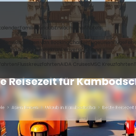
kalender
Familienurlaub
Erwachsenenhotels
Ferienwohnungen von Booking
Charterflüge
Linienflüge
Feri
icherung
Auslandsreisekrankenversicherung
fahrten
Flusskreuzfahrten
AIDA Cruises
MSC Kreuzfahrten
T
e Reisezeit für Kambods
ele
Asien Reisen
Urlaub in Kambodscha
Beste Reisezei