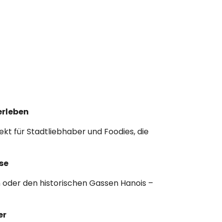
erleben
kt für Stadtliebhaber und Foodies, die
se
oder den historischen Gassen Hanois –
er