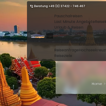
Beratung
+49 (0) 37422 - 746 467
Pauschalreisen
Last Minute Angebote
Reise
Urlaub & Reisen
Kombireisen
Hotel
Hotels - 
Parken
Reiseruecktrittvers
Kreuzfahrten
Reiseanfrage
Hochseekreuz
Reiseziele
Home