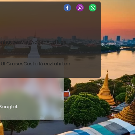
enhäuser
Mietwagen
Ausflüge
UI Cruises
Costa Kreuzfahrten
 Bangkok