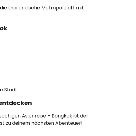
ie thailändische Metropole oft mit
kok
.
e Stadt.
 entdecken
wöchigen Asienreise – Bangkok ist der
ehst zu deinem nächsten Abenteuer!