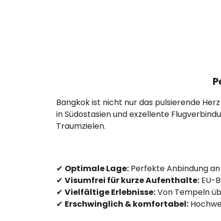
P
Bangkok ist nicht nur das pulsierende Her
in Südostasien und exzellente Flugverbind
Traumzielen.
✔
Optimale Lage:
Perfekte Anbindung an vi
✔
Visumfrei für kurze Aufenthalte:
EU-Bü
✔
Vielfältige Erlebnisse:
Von Tempeln über
✔
Erschwinglich & komfortabel:
Hochwer