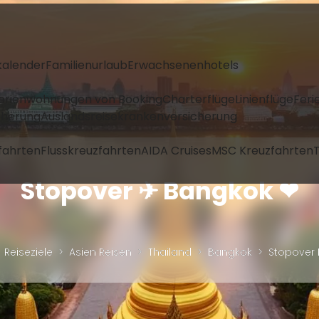
kalender
Familienurlaub
Erwachsenenhotels
Ferienwohnungen von Booking
Charterflüge
Linienflüge
Feri
icherung
Auslandsreisekrankenversicherung
fahrten
Flusskreuzfahrten
AIDA Cruises
MSC Kreuzfahrten
T
Stopover ✈ Bangkok ❤
Reiseziele
Asien Reisen
Thailand
Bangkok
Stopover