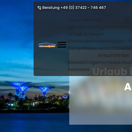
Beratung
+49 (0) 37422 - 746 467
Pauschalreisen
Last Minute Angebote
Reise
Urlaub & Reisen
Kombireisen
Hotel
Hotels - 
Parken
Reiseruecktrittvers
Kreuzfahrten
Reiseanfrage
Hochseekreuz
Urlaub 
Reiseziele
A