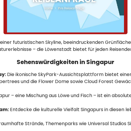
 seiner futuristischen Skyline, beeindruckenden Grünfläch
turerlebnisse – die Löwenstadt bietet für jeden Reisenden
Sehenswürdigkeiten in Singapur
ay:
Die ikonische SkyPark-Aussichtsplattform bietet eine
upertrees und die Flower Dome sowie Cloud Forest Gewäch
ur – eine Mischung aus Löwe und Fisch – ist ein absolute
lam:
Entdecke die kulturelle Vielfalt Singapurs in diesen 
t traumhafte Strände, Themenparks wie Universal Studios 