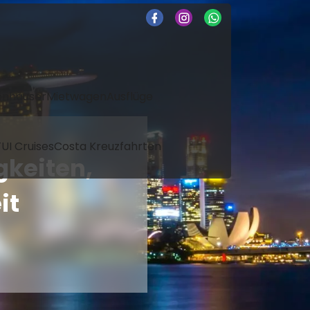
enhäuser
Mietwagen
Ausflüge
UI Cruises
Costa Kreuzfahrten
gkeiten,
it