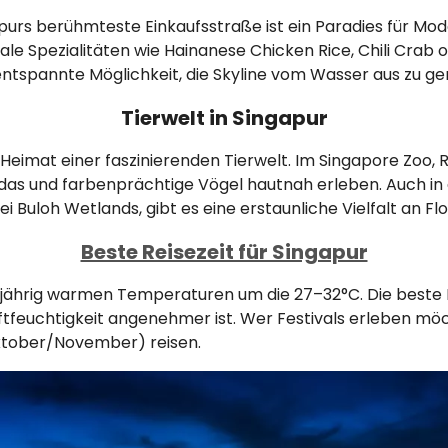
urs berühmteste Einkaufsstraße ist ein Paradies für Mo
ale Spezialitäten wie Hainanese Chicken Rice, Chili Crab
entspannte Möglichkeit, die Skyline vom Wasser aus zu ge
Tierwelt in Singapur
Heimat einer faszinierenden Tierwelt. Im Singapore Zoo, 
ndas und farbenprächtige Vögel hautnah erleben. Auch in
 Buloh Wetlands, gibt es eine erstaunliche Vielfalt an Fl
Beste Reisezeit für Singapur
zjährig warmen Temperaturen um die 27–32°C. Die beste R
ftfeuchtigkeit angenehmer ist. Wer Festivals erleben mö
ktober/November) reisen.