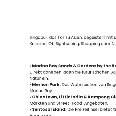
Singapur, das Tor zu Asien, begeistert mit
Kulturen. Ob Sightseeing, Shopping oder Na
•
Marina Bay Sands & Gardens by the B
Direkt daneben laden die futuristischen S
Natur ein.
•
Merlion Park:
Das Wahrzeichen von Singap
Marina Bay.
•
Chinatown, Little India & Kampong G
Märkten und Street-Food-Angeboten.
•
Sentosa Island:
Die Freizeitinsel biete
Abenteuer.