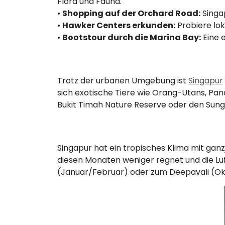
Flora und Fauna.
•
Shopping auf der Orchard Road:
Singap
•
Hawker Centers erkunden:
Probiere lok
•
Bootstour durch die Marina Bay:
Eine 
Trotz der urbanen Umgebung ist
Singapur
sich exotische Tiere wie Orang-Utans, Pa
Bukit Timah Nature Reserve oder den Sungei
Singapur hat ein tropisches Klima mit gan
diesen Monaten weniger regnet und die Lu
(Januar/Februar) oder zum Deepavali (O