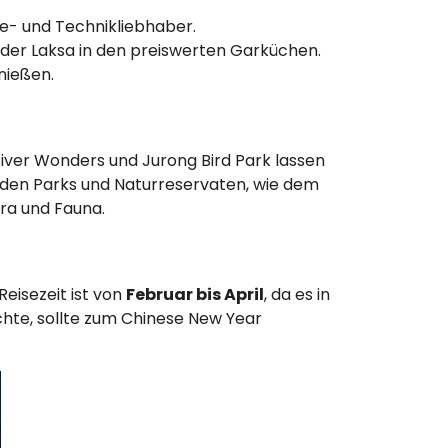
de- und Technikliebhaber.
 oder Laksa in den preiswerten Garküchen.
nießen.
River Wonders und Jurong Bird Park lassen
 den Parks und Naturreservaten, wie dem
ora und Fauna.
eisezeit ist von
Februar bis April
, da es in
chte, sollte zum Chinese New Year