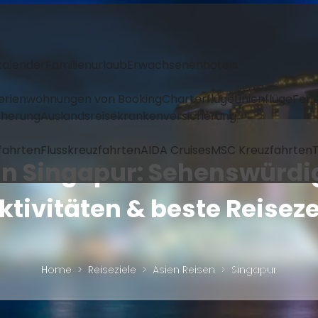
kalender
Familienurlaub
Erwachsenenhotels
Ferienwohnungen von Booking
Charterflüge
Linienflüge
Feri
icherung
Auslandsreisekrankenversicherung
fahrten
Flusskreuzfahrten
AIDA Cruises
MSC Kreuzfahrten
T
in Singapur: Sehenswürdi
ktivitäten & beste Reiseze
Home
Reiseziele
Asien Reisen
Singapur