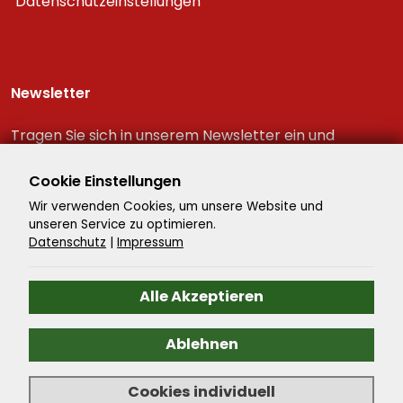
Datenschutzeinstellungen
Newsletter
Tragen Sie sich in unserem Newsletter ein und
erhalten Sie immer als erster die neuesten
Reiseschnäppchen!
Cookie Einstellungen
Wir verwenden Cookies, um unsere Website und
unseren Service zu optimieren.
Datenschutz
|
Impressum
Alle Akzeptieren
Ablehnen
©
2026
- Reisenavigator - Alle Rechte vorbehalten. -
Cookies individuell
Reiseportal
by ATeO-CMS.Travel