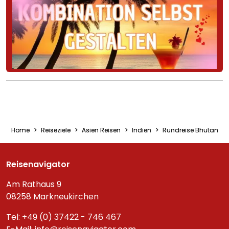
Home
Reiseziele
Asien Reisen
Indien
Rundreise Bhutan
Reisenavigator
Am Rathaus 9
08258 Markneukirchen
Tel: +49 (0) 37422 - 746 467