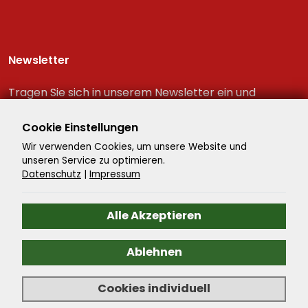
Newsletter
Tragen Sie sich in unserem Newsletter ein und
erhalten Sie immer als erster die neuesten
Reiseschnäppchen!
Cookie Einstellungen
Wir verwenden Cookies, um unsere Website und
unseren Service zu optimieren.
Datenschutz
|
Impressum
Alle Akzeptieren
Ablehnen
©
2026
- Reisenavigator - Alle Rechte vorbehalten. -
Cookies individuell
Reiseportal
by ATeO-CMS.Travel