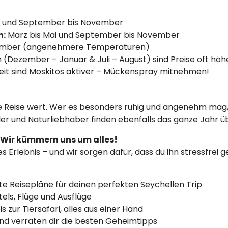
ni und September bis November
n:
März bis Mai und September bis November
ember (angenehmere Temperaturen)
 (Dezember – Januar & Juli – August) sind Preise oft höh
eit sind Moskitos aktiver – Mückenspray mitnehmen!
ine Reise wert. Wer es besonders ruhig und angenehm mag,
ler und Naturliebhaber finden ebenfalls das ganze Jahr ü
? Wir kümmern uns um alles!
es Erlebnis – und wir sorgen dafür, dass du ihn stressfrei
e Reisepläne für deinen perfekten Seychellen Trip
els, Flüge und Ausflüge
zur Tiersafari, alles aus einer Hand
nd verraten dir die besten Geheimtipps