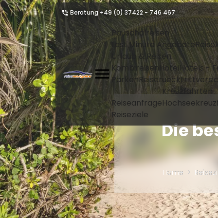
Beratung
+49 (0) 37422 - 746 467
Pauschalreisen
Last Minute Angebote
Reise
Urlaub & Reisen
Kombireisen
Hotel
Hotels - 
Parken
Reiseruecktrittvers
Kreuzfahrten
Reiseanfrage
Hochseekreuz
Reiseziele
Die be
Home
Reisezi