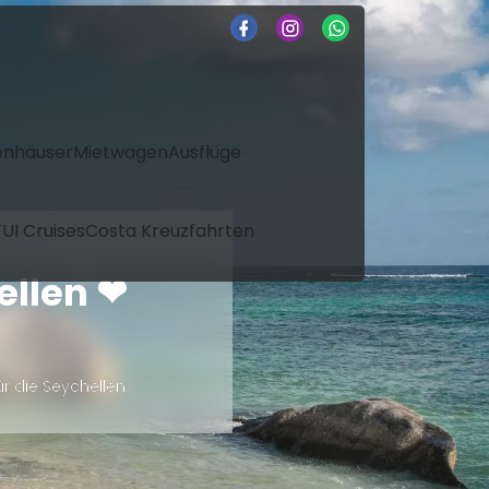
enhäuser
Mietwagen
Ausflüge
UI Cruises
Costa Kreuzfahrten
ellen ❤
ür die Seychellen