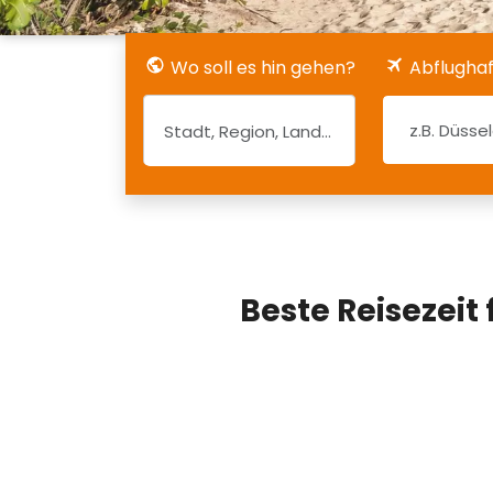
Wo soll es hin gehen?
Abflugha
Beste Reisezeit