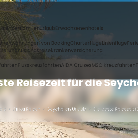
kalender
Familienurlaub
Erwachsenenhotels
Ferienwohnungen von Booking
Charterflüge
Linienflüge
Feri
icherung
Auslandsreisekrankenversicherung
fahrten
Flusskreuzfahrten
AIDA Cruises
MSC Kreuzfahrten
T
ste Reisezeit für die Seych
ele
Afrika Reisen
Seychellen Urlaub
Die beste Reisezeit f