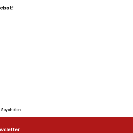
gebot!
ie Seychellen
wsletter