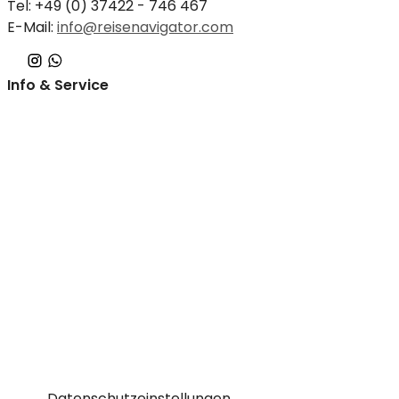
Tel: +49 (0) 37422 - 746 467
E-Mail:
info@reisenavigator.com
Info & Service
Schwarze Liste
Online Streitbeilegung
AGB
Datenschutz
Impressum
Kontakt
Reisebüro
Markneukirchen
Reisethemen
Adults only Hotels
Familien Hotels
Beste Reisezeit
Reisekalender
Datenschutzeinstellungen