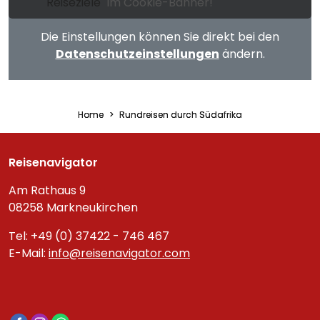
Reiseziele
im Cookie-Banner!
Die Einstellungen können Sie direkt bei den
Datenschutzeinstellungen
ändern.
Home
Rundreisen durch Südafrika
Reisenavigator
Am Rathaus 9
08258 Markneukirchen
Tel: +49 (0) 37422 - 746 467
E-Mail:
info@reisenavigator.com