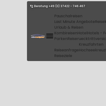
Beratung
+49 (0) 37422 - 746 467
Pauschalreisen
Last Minute Angebote
Reise
Urlaub & Reisen
Kombireisen
Hotel
Hotels - 
Parken
Reiseruecktrittvers
Kreuzfahrten
Reiseanfrage
Hochseekreuz
Reiseziele