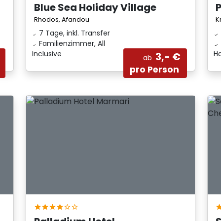
Blue Sea Holiday Village
P
Rhodos, Afandou
K
7 Tage, inkl. Transfer
Familienzimmer, All
Inclusive
H
3,- €
ab
pro Person