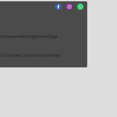
enhäuser
Mietwagen
Ausflüge
UI Cruises
Costa Kreuzfahrten