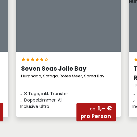
t
Seven Seas Jolie Bay
Hurghada, Safaga, Rotes Meer, Soma Bay
m
H
8 Tage, inkl. Transfer
Doppelzimmer, All
Inclusive Ultra
In
1,- €
ab
pro Person