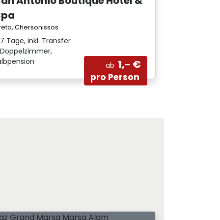
San Antonio Boutique Hotel &
Spa
reta, Chersonissos
7 Tage, inkl. Transfer
Doppelzimmer,
albpension
1,- €
ab
pro Person