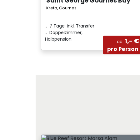
Saint George Gournes Bay
Kreta, Gournes
7 Tage, inkl. Transfer
Doppelzimmer,
Halbpension
1,- €
ab
pro Person