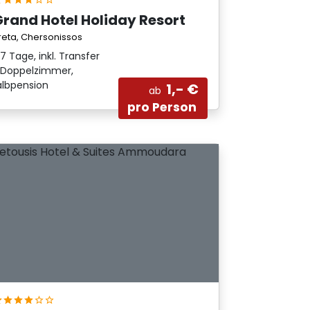
Grand Hotel Holiday Resort
reta, Chersonissos
7 Tage, inkl. Transfer
Doppelzimmer,
albpension
1,- €
ab
pro Person