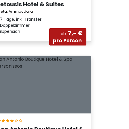
etousis Hotel & Suites
reta, Ammoudara
7 Tage, inkl. Transfer
Doppelzimmer,
albpension
7,- €
ab
pro Person