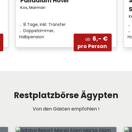
Palladium Hotel
Kos, Marmari
K
8 Tage, inkl. Transfer
Doppelzimmer,
Halbpension
H
6,- €
ab
pro Person
Restplatzbörse Ägypten
Von den Gästen empfohlen !