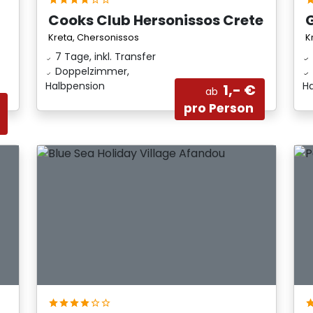
Cooks Club Hersonissos Crete
Kreta, Chersonissos
K
7 Tage, inkl. Transfer
Doppelzimmer,
Halbpension
H
1,- €
ab
pro Person