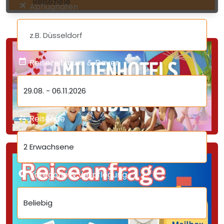
Reiseziele
Abflughafen
Reisezeitraum & Dauer
29.08.
-
06.11.2026
Reisende
2 Erwachsene
Kategorie & Verpflegung
Beliebig