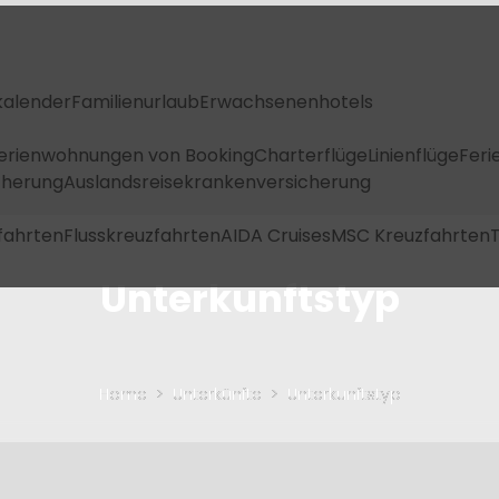
kalender
Familienurlaub
Erwachsenenhotels
Ferienwohnungen von Booking
Charterflüge
Linienflüge
Feri
icherung
Auslandsreisekrankenversicherung
fahrten
Flusskreuzfahrten
AIDA Cruises
MSC Kreuzfahrten
T
Unterkunftstyp
Home
Unterkünfte
Unterkunftstyp