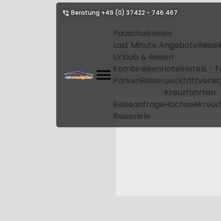
Beratung
+49 (0) 37422 - 746 467
Pauschalreisen
Last Minute Angebote
Reise
Urlaub & Reisen
Kombireisen
Hotel
Hotels - 
Parken
Reiseruecktrittvers
Kreuzfahrten
Reiseanfrage
Hochseekreuz
Reiseziele