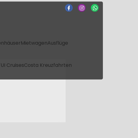
enhäuser
Mietwagen
Ausflüge
UI Cruises
Costa Kreuzfahrten