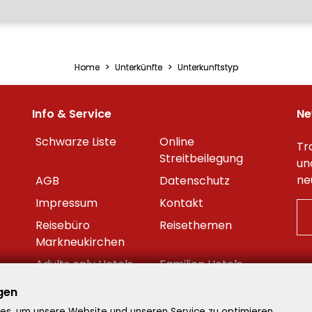
Home
Unterkünfte
Unterkunftstyp
Info & Service
Ne
Schwarze Liste
Online
Tr
Streitbeilegung
un
ne
AGB
Datenschutz
Impressum
Kontakt
Reisebüro
Reisethemen
Markneukirchen
Adults only Hotels
Familien Hotels
Beste Reisezeit
Reisekalender
gen
Datenschutzeinstellungen
s, um unsere Website und unseren Service zu optimieren.