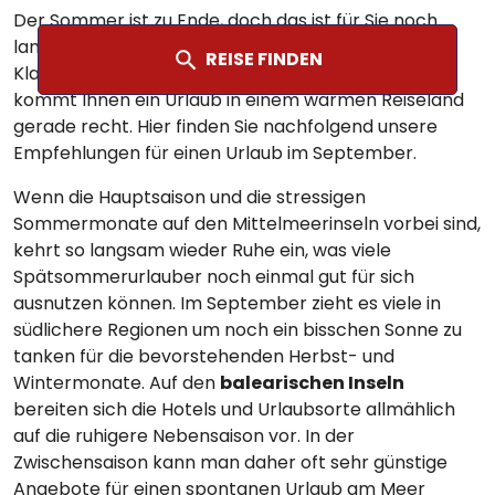
Der Sommer ist zu Ende, doch das ist für Sie noch
lange kein Grund die dicken Pullis und langen
REISE FINDEN
Klamotten aus dem Schrank zu kramen? Dann
kommt Ihnen ein Urlaub in einem warmen Reiseland
gerade recht. Hier finden Sie nachfolgend unsere
Empfehlungen für einen Urlaub im September.
Wenn die Hauptsaison und die stressigen
Sommermonate auf den Mittelmeerinseln vorbei sind,
kehrt so langsam wieder Ruhe ein, was viele
Spätsommerurlauber noch einmal gut für sich
ausnutzen können. Im September zieht es viele in
südlichere Regionen um noch ein bisschen Sonne zu
tanken für die bevorstehenden Herbst- und
Wintermonate. Auf den
balearischen Inseln
bereiten sich die Hotels und Urlaubsorte allmählich
auf die ruhigere Nebensaison vor. In der
Zwischensaison kann man daher oft sehr günstige
Angebote für einen spontanen Urlaub am Meer