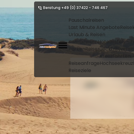
Beratung
+49 (0) 37422 - 746 467
Pauschalreisen
Last Minute Angebote
Reise
Urlaub & Reisen
Kombireisen
Hotel
Hotels - 
Parken
Reiseruecktrittvers
Kreuzfahrten
Reiseanfrage
Hochseekreuz
Reiseziele