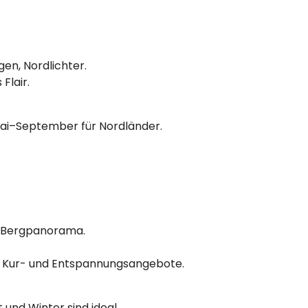
en, Nordlichter.
Flair.
Mai–September für Nordländer.
it Bergpanorama.
): Kur- und Entspannungsangebote.
 und Winter sind ideal.