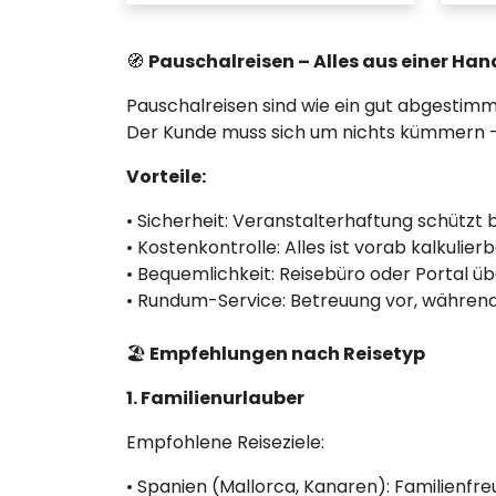
🧭
Pauschalreisen – Alles aus einer Han
Pauschalreisen sind wie ein gut abgestim
Der Kunde muss sich um nichts kümmern – pe
Vorteile:
• Sicherheit: Veranstalterhaftung schützt 
• Kostenkontrolle: Alles ist vorab kalkulierb
• Bequemlichkeit: Reisebüro oder Portal ü
• Rundum-Service: Betreuung vor, während
🏖️
Empfehlungen nach Reisetyp
1. Familienurlauber
Empfohlene Reiseziele:
• Spanien (Mallorca, Kanaren): Familienfreu