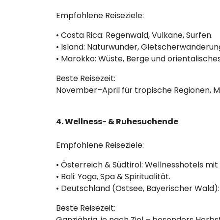
Empfohlene Reiseziele:
• Costa Rica: Regenwald, Vulkane, Surfen.
• Island: Naturwunder, Gletscherwanderung
• Marokko: Wüste, Berge und orientalisches 
Beste Reisezeit:
November–April für tropische Regionen, 
4. Wellness- & Ruhesuchende
Empfohlene Reiseziele:
• Österreich & Südtirol: Wellnesshotels m
• Bali: Yoga, Spa & Spiritualität.
• Deutschland (Ostsee, Bayerischer Wald
Beste Reisezeit:
Ganzjährig, je nach Ziel – besonders Herbst