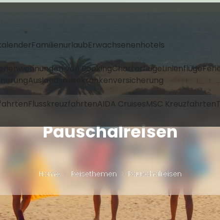
kalender
Familienurlaub
Erwachsenenhotels
Ferienwohnungen von Booking
Charterflüge
Linienflüge
Feri
icherung
Auslandsreisekrankenversicherung
fahrten
Flusskreuzfahrten
AIDA Cruises
MSC Kreuzfahrten
T
Pauschalreisen
Home
Reisethemen
Pauschalreisen