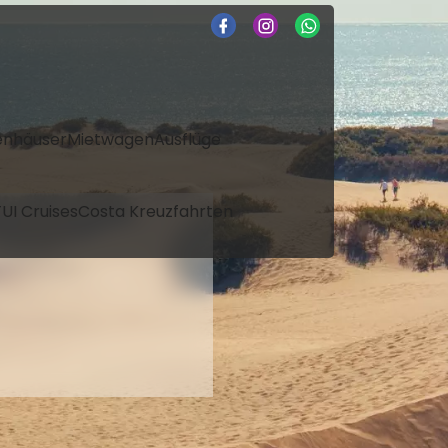
enhäuser
Mietwagen
Ausflüge
UI Cruises
Costa Kreuzfahrten