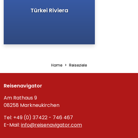
Türkei Riviera
Home
Reiseziele
Reisenavigator
Am Rathaus 9
08258 Markneukirchen
Tel: +49 (0) 37422 - 746 467
E-Mail:
info@reisenavigator.com