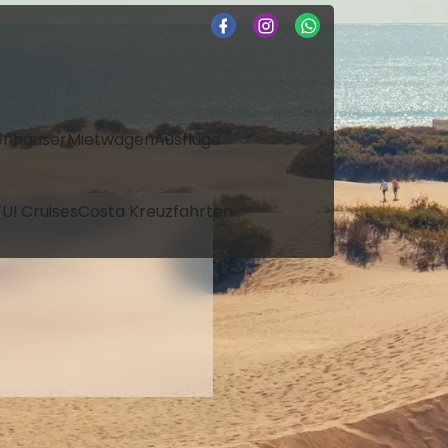
enhäuser
Mietwagen
Ausflüge
UI Cruises
Costa Kreuzfahrten