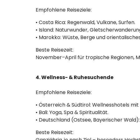
Empfohlene Reiseziele:
• Costa Rica: Regenwald, Vulkane, Surfen.
• Island: Naturwunder, Gletscherwanderung
• Marokko: Wüste, Berge und orientalisches 
Beste Reisezeit:
November–April für tropische Regionen, 
4. Wellness- & Ruhesuchende
Empfohlene Reiseziele:
• Österreich & Südtirol: Wellnesshotels m
• Bali: Yoga, Spa & Spiritualität.
• Deutschland (Ostsee, Bayerischer Wald
Beste Reisezeit:
Ganzjährig, je nach Ziel – besonders Herbst