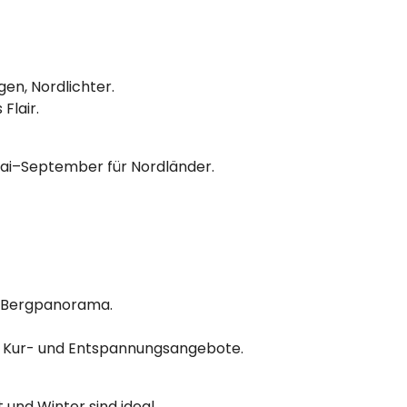
en, Nordlichter.
Flair.
Mai–September für Nordländer.
it Bergpanorama.
): Kur- und Entspannungsangebote.
 und Winter sind ideal.