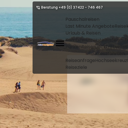
Beratung
+49 (0) 37422 - 746 467
Pauschalreisen
Last Minute Angebote
Reise
Urlaub & Reisen
Kombireisen
Hotel
Hotels - 
Parken
Reiseruecktrittvers
Kreuzfahrten
Reiseanfrage
Hochseekreuz
Reiseziele