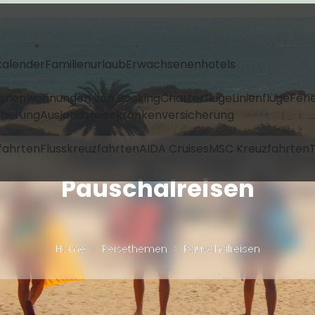
kalender
Familienurlaub
Erwachsenenhotels
Ferienwohnungen von Booking
Charterflüge
Linienflüge
Feri
icherung
Auslandsreisekrankenversicherung
fahrten
Flusskreuzfahrten
AIDA Cruises
MSC Kreuzfahrten
T
Pauschalreisen
Home
Reisethemen
Pauschalreisen