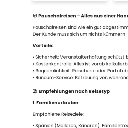
🧭
Pauschalreisen – Alles aus einer Han
Pauschalreisen sind wie ein gut abgestim
Der Kunde muss sich um nichts kümmern – pe
Vorteile:
• Sicherheit: Veranstalterhaftung schützt 
• Kostenkontrolle: Alles ist vorab kalkulierb
• Bequemlichkeit: Reisebüro oder Portal ü
• Rundum-Service: Betreuung vor, während
🏖️
Empfehlungen nach Reisetyp
1. Familienurlauber
Empfohlene Reiseziele:
• Spanien (Mallorca, Kanaren): Familienfreu